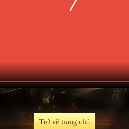
Trở về trang chủ